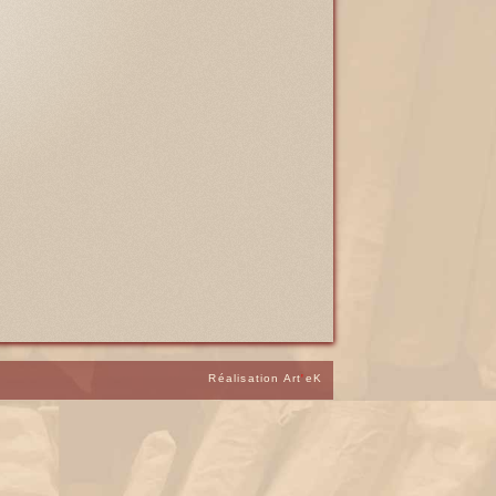
Réalisation Art
'
eK