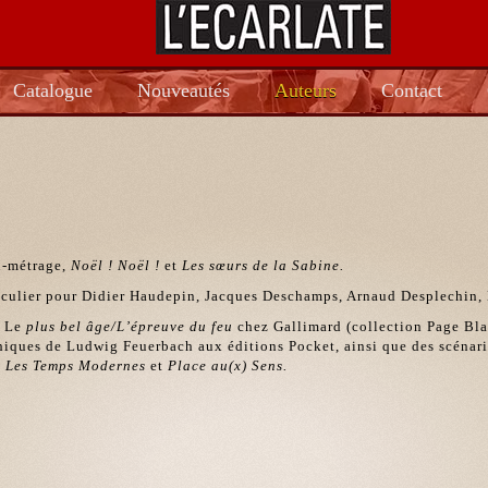
Catalogue
Nouveautés
Auteurs
Contact
en-métrage,
Noël ! Noël !
et
Les sœurs de la Sabine.
rticulier pour Didier Haudepin, Jacques Deschamps, Arnaud Desplechin
e Le
plus bel âge/L’épreuve du feu
chez Gallimard (collection Page Bla
hiques de Ludwig Feuerbach aux éditions Pocket, ainsi que des scénari
t
Les Temps Modernes
et
Place au(x) Sens.