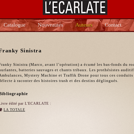
Catalogue
Nouveautés
Auteurs
Contact
Franky Sinistra
Franky Sinistra (Marco, avant l’opération) a écumé les bas-fonds du ro
hurlantes, batteries sauvages et chants tribaux. Les prothésistes auditi
Ambulances, Mystery Machine et Traffik Drone pour tous ces conduits d
délecte à raconter des histoires trash et des destins déglingués.
Bibliographie
Livre édité par L'ECARLATE :
LA TOTALE