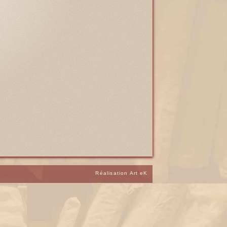
Réalisation Art
'
eK